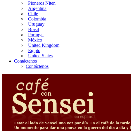
Pioneros Niten
Argentina
Chile
Colombia
Uruguay
Brasil
Portugal
México
United Kingdom
Egipto
United States
Contáctenos
Contáctenos