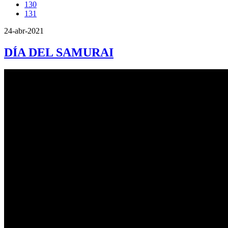
130
131
24-abr-2021
DÍA DEL SAMURAI