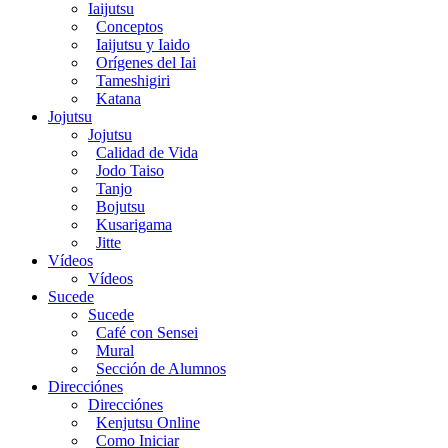
Iaijutsu
Conceptos
Iaijutsu y Iaido
Orígenes del Iai
Tameshigiri
Katana
Jojutsu
Jojutsu
Calidad de Vida
Jodo Taiso
Tanjo
Bojutsu
Kusarigama
Jitte
Vídeos
Vídeos
Sucede
Sucede
Café con Sensei
Mural
Sección de Alumnos
Direcciónes
Direcciónes
Kenjutsu Online
Como Iniciar