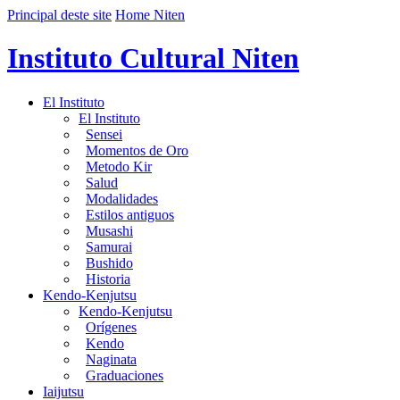
Principal deste site
Home Niten
Instituto Cultural Niten
El Instituto
El Instituto
Sensei
Momentos de Oro
Metodo Kir
Salud
Modalidades
Estilos antiguos
Musashi
Samurai
Bushido
Historia
Kendo-Kenjutsu
Kendo-Kenjutsu
Orígenes
Kendo
Naginata
Graduaciones
Iaijutsu