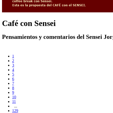
Café con Sensei
Pensamientos y comentarios del Sensei Jo
1
2
3
4
5
6
7
8
9
10
11
...
129