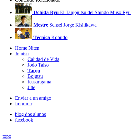
Uchida Ryu
El Tanjojutsu del Shindo Muso Ryu
Mestre
Sensei Jorge Kishikawa
Técnica
Kobudo
Home Niten
Jojutsu
Calidad de Vida
Jodo Taiso
Tanjo
Bojutsu
Kusarigama
Jitte
Enviar a un amigo
Imprimir
blog dos alunos
facebook
topo