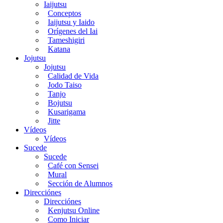
Iaijutsu
Conceptos
Iaijutsu y Iaido
Orígenes del Iai
Tameshigiri
Katana
Jojutsu
Jojutsu
Calidad de Vida
Jodo Taiso
Tanjo
Bojutsu
Kusarigama
Jitte
Vídeos
Vídeos
Sucede
Sucede
Café con Sensei
Mural
Sección de Alumnos
Direcciónes
Direcciónes
Kenjutsu Online
Como Iniciar