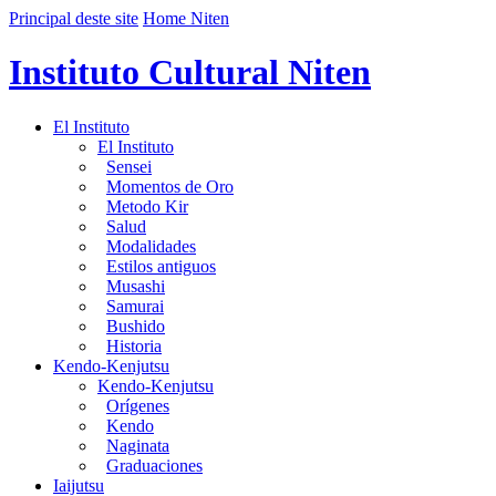
Principal deste site
Home Niten
Instituto Cultural Niten
El Instituto
El Instituto
Sensei
Momentos de Oro
Metodo Kir
Salud
Modalidades
Estilos antiguos
Musashi
Samurai
Bushido
Historia
Kendo-Kenjutsu
Kendo-Kenjutsu
Orígenes
Kendo
Naginata
Graduaciones
Iaijutsu