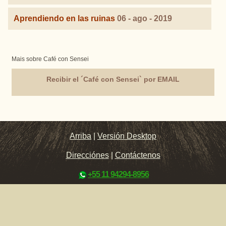
Aprendiendo en las ruinas
06 - ago - 2019
Mais sobre Café con Sensei
Recibir el ´Café con Sensei` por EMAIL
Arriba
|
Versión Desktop
Direcciónes
|
Contáctenos
+55 11 94294-8956