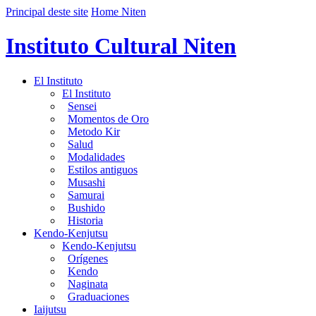
Principal deste site
Home Niten
Instituto Cultural Niten
El Instituto
El Instituto
Sensei
Momentos de Oro
Metodo Kir
Salud
Modalidades
Estilos antiguos
Musashi
Samurai
Bushido
Historia
Kendo-Kenjutsu
Kendo-Kenjutsu
Orígenes
Kendo
Naginata
Graduaciones
Iaijutsu