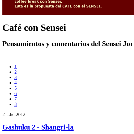
Café con Sensei
Pensamientos y comentarios del Sensei Jo
1
2
3
4
5
6
7
8
21-dic-2012
Gashuku 2 - Shangri-la