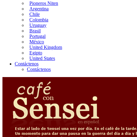
Pioneros Niten
Argentina
Chile
Colombia
Uruguay
Brasil
Portugal
México
United Kingdom
Egipto
United States
Contáctenos
Contáctenos