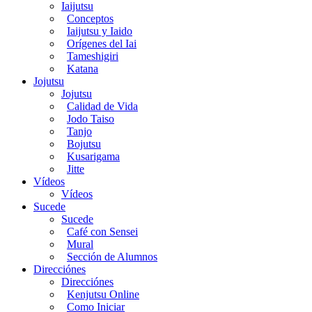
Iaijutsu
Conceptos
Iaijutsu y Iaido
Orígenes del Iai
Tameshigiri
Katana
Jojutsu
Jojutsu
Calidad de Vida
Jodo Taiso
Tanjo
Bojutsu
Kusarigama
Jitte
Vídeos
Vídeos
Sucede
Sucede
Café con Sensei
Mural
Sección de Alumnos
Direcciónes
Direcciónes
Kenjutsu Online
Como Iniciar