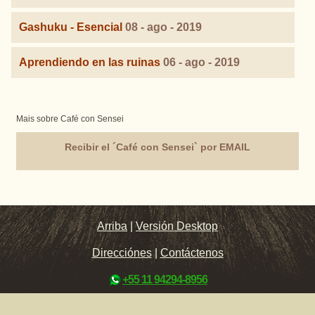
Gashuku - Esencial
08 - ago - 2019
Aprendiendo en las ruinas
06 - ago - 2019
Mais sobre Café con Sensei
Recibir el ´Café con Sensei` por EMAIL
Arriba
|
Versión Desktop
Direcciónes
|
Contáctenos
+55 11 94294-8956