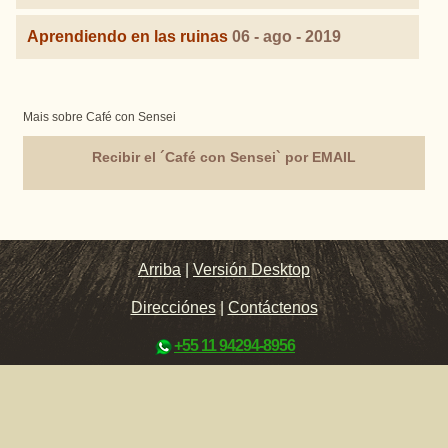
Aprendiendo en las ruinas
06 - ago - 2019
Mais sobre Café con Sensei
Recibir el ´Café con Sensei` por EMAIL
Arriba
|
Versión Desktop
Direcciónes
|
Contáctenos
+55 11 94294-8956