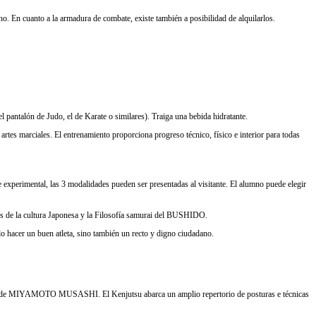
o. En cuanto a la armadura de combate, existe también a posibilidad de alquilarlos.
 pantalón de Judo, el de Karate o similares). Traiga una bebida hidratante.
rtes marciales. El entrenamiento proporciona progreso técnico, físico e interior para todas
rimental, las 3 modalidades pueden ser presentadas al visitante. El alumno puede elegir
tos de la cultura Japonesa y la Filosofía samurai del BUSHIDO.
lo hacer un buen atleta, sino también un recto y digno ciudadano.
YU, de MIYAMOTO MUSASHI. El Kenjutsu abarca un amplio repertorio de posturas e técnicas