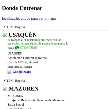
Donde Entrenar
localização: clique para ver o mapa
NITEN - Bogotá
USAQUÉN
Se reanudó el entrenamiento presencial con los
protocolos recomendados. Es necesario programar la
visita
+57 316 475 8437
USAQUÉN
Asociación Cultural Japonesa
Cra. 8h #172-8, Bogotá
Estacionamiento gratuito
Google Maps
NITEN - Bogotá
MAZUREN
MAZUREN
Conjunto Residencial Reserva de Mazuren.
Salon Social
Cra. 55 #152B-68