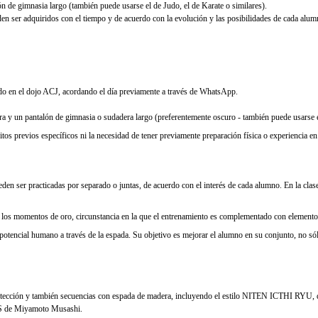
n de gimnasia largo (también puede usarse el de Judo, el de Karate o similares).
en ser adquiridos con el tiempo y de acuerdo con la evolución y las posibilidades de cada alumn
ado en el dojo ACJ, acordando el día previamente a través de WhatsApp.
era y un pantalón de gimnasia o sudadera largo (preferentemente oscuro - también puede usarse el
s previos específicos ni la necesidad de tener previamente preparación física o experiencia en a
cticadas por separado o juntas, de acuerdo con el interés de cada alumno. En la clase expe
ar de los momentos de oro, circunstancia en la que el entrenamiento es complementado con elemen
 potencial humano a través de la espada. Su objetivo es mejorar el alumno en su conjunto, no só
 protección y también secuencias con espada de madera, incluyendo el estilo NITEN ICTHI R
AS de Miyamoto Musashi.