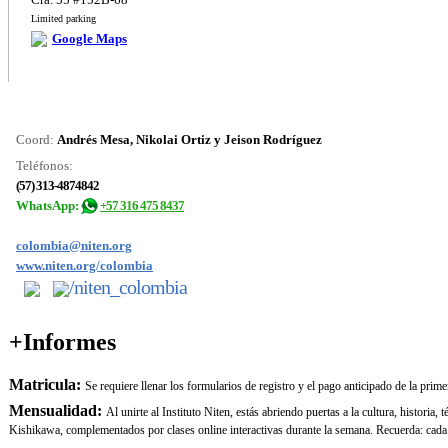
Limited parking
Google Maps
Coord:
Andrés Mesa, Nikolai Ortiz y Jeison Rodríguez
Teléfonos:
(57) 313-4874842
WhatsApp:
+57 316 475 8437
colombia@niten.org
www.niten.org/colombia
/niten_colombia
+Informes
Matricula:
Se requiere llenar los formularios de registro y el pago anticipado de la pri
Mensualidad:
Al unirte al Instituto Niten, estás abriendo puertas a la cultura, histori
Kishikawa, complementados por clases online interactivas durante la semana. Recuerda: cada do