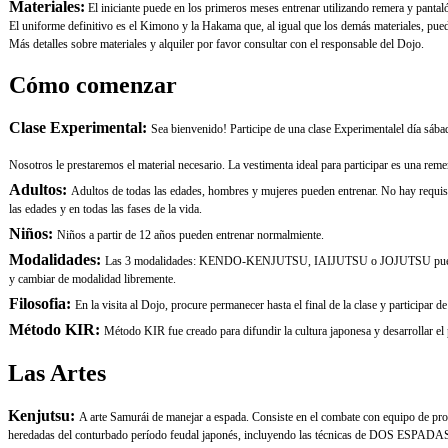
Materiales:
El iniciante puede en los primeros meses entrenar utilizando remera y pantaló
El uniforme definitivo es el Kimono y la Hakama que, al igual que los demás materiales, pued
Más detalles sobre materiales y alquiler por favor consultar con el responsable del Dojo.
Cómo comenzar
Clase Experimental:
Sea bienvenido! Participe de una clase Experimentalel día sáb
Nosotros le prestaremos el material necesario. La vestimenta ideal para participar es una rem
Adultos:
Adultos de todas las edades, hombres y mujeres pueden entrenar. No hay requisito
las edades y en todas las fases de la vida.
Niños:
Niños a partir de 12 años pueden entrenar normalmiente.
Modalidades:
Las 3 modalidades: KENDO-KENJUTSU, IAIJUTSU o JOJUTSU pueden ser pra
y cambiar de modalidad libremente.
Filosofia:
En la visita al Dojo, procure permanecer hasta el final de la clase y particip
Método KIR:
Método KIR fue creado para difundir la cultura japonesa y desarrollar el
Las Artes
Kenjutsu:
A arte Samurái de manejar a espada. Consiste en el combate con equipo de
heredadas del conturbado período feudal japonés, incluyendo las técnicas de DOS ESPAD