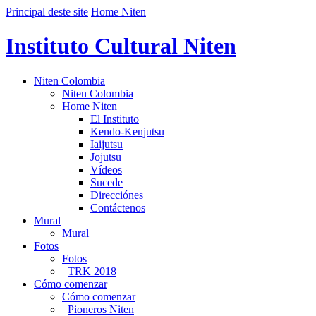
Principal deste site
Home Niten
Instituto Cultural Niten
Niten Colombia
Niten Colombia
Home Niten
El Instituto
Kendo-Kenjutsu
Iaijutsu
Jojutsu
Vídeos
Sucede
Direcciónes
Contáctenos
Mural
Mural
Fotos
Fotos
TRK 2018
Cómo comenzar
Cómo comenzar
Pioneros Niten