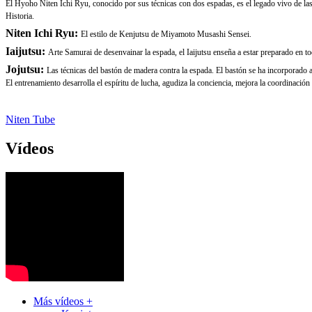
El Hyoho Niten Ichi Ryu, conocido por sus técnicas con dos espadas, es el legado vivo de las
Historia.
Niten Ichi Ryu:
El estilo de Kenjutsu de Miyamoto Musashi Sensei.
Iaijutsu:
Arte Samurai de desenvainar la espada, el Iaijutsu enseña a estar preparado en to
Jojutsu:
Las técnicas del bastón de madera contra la espada. El bastón se ha incorporado a
El entrenamiento desarrolla el espíritu de lucha, agudiza la conciencia, mejora la coordinació
Niten Tube
Vídeos
Más vídeos +