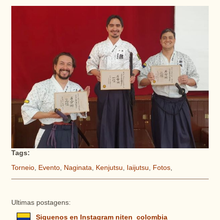
Tags:
Torneio
,
Evento
,
Naginata
,
Kenjutsu
,
Iaijutsu
,
Fotos
,
Ultimas postagens:
Siguenos en Instagram niten_colombia