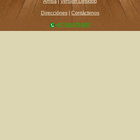
Arriba
|
Versión Desktop
Direcciónes
|
Contáctenos
+57 316 475 8437