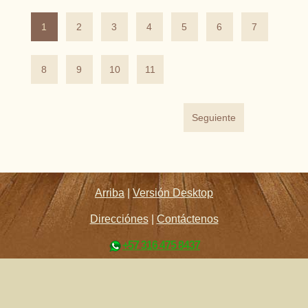
1
2
3
4
5
6
7
8
9
10
11
Seguiente
Arriba
|
Versión Desktop
Direcciónes
|
Contáctenos
+57 316 475 8437