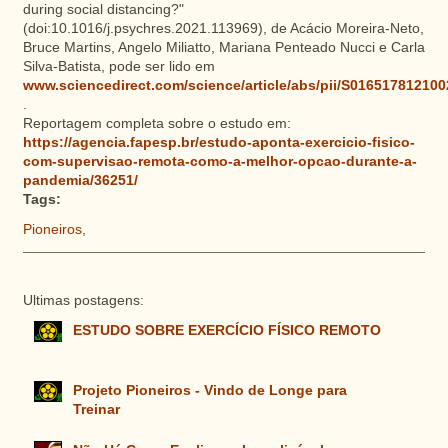
during social distancing?"
(doi:10.1016/j.psychres.2021.113969), de Acácio Moreira-Neto,
Bruce Martins, Angelo Miliatto, Mariana Penteado Nucci e Carla
Silva-Batista, pode ser lido em
www.sciencedirect.com/science/article/abs/pii/S01651781210
.
Reportagem completa sobre o estudo em:
https://agencia.fapesp.br/estudo-aponta-exercicio-fisico-
com-supervisao-remota-como-a-melhor-opcao-durante-a-
pandemia/36251/
Tags:
Pioneiros
,
Ultimas postagens:
ESTUDO SOBRE EXERCÍCIO FÍSICO REMOTO
Projeto Pioneiros - Vindo de Longe para
Treinar