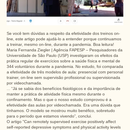
Se você tem dúvidas a respeito da efetividade dos treinos on-
line, este artigo pode ajudá-lo a entender porque continuamos
a treinar, mesmo on-line, durante a pandemia. Boa leitura!
Maria Fernanda Ziegler | Agência FAPESP – Pesquisadores da
Universidade de São Paulo (USP) investigaram os efeitos da
prática regular de exercícios sobre a saúde física e mental de
344 voluntários durante a pandemia. No estudo, foi comparada
a efetividade de três modelos de aula: presencial com personal
trainer, on-line sem supervisão profissional ou supervisionada
por videochamada.
... “Já se sabia dos benefícios fisiológicos e da importância de
manter a prática de atividade física mesmo durante o
confinamento. Mas o que o nosso estudo comprovou é a
efetividade das aulas por videochamada. Era uma dúvida que
tínhamos. O modelo se mostrou muito benéfico, sobretudo
para o período que estamos vivendo”, conclui.
O artigo "Can remotely supervised exercise positively affect
self-reported depressive symptoms and physical activity levels