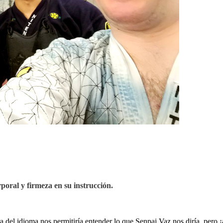
poral y firmeza en su instrucción.
del idioma nos permitiría entender lo que Senpai Vaz nos diría, pero ¡