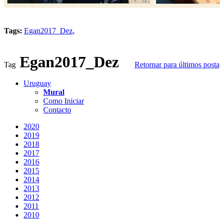
Tags:
Egan2017_Dez
,
Egan2017_Dez
Tag
Retornar para últimos post
Uruguay
Mural
Como Iniciar
Contacto
2020
2019
2018
2017
2016
2015
2014
2013
2012
2011
2010