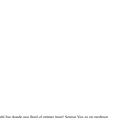
ahí fue donde nos llegó el primer ipon! Senpai Vaz es un profesor