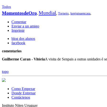
Todos
Mundial
MomentosdeOro
,
,
,
,
Torneio
kenjutsuencasa
Comentar
Enviar a un amigo
Imprimir
blog dos alunos
facebook
comentarios
Guilherme Caran - Vitória
A visita de Senpais a outras unidades é 
topo
Como Empezar
Donde Entrenar
Contáctenos
Instituto Niten Uruguay