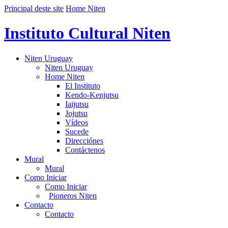
Principal deste site
Home Niten
Instituto Cultural Niten
Niten Uruguay
Niten Uruguay
Home Niten
El Instituto
Kendo-Kenjutsu
Iaijutsu
Jojutsu
Vídeos
Sucede
Direcciónes
Contáctenos
Mural
Mural
Como Iniciar
Como Iniciar
Pioneros Niten
Contacto
Contacto