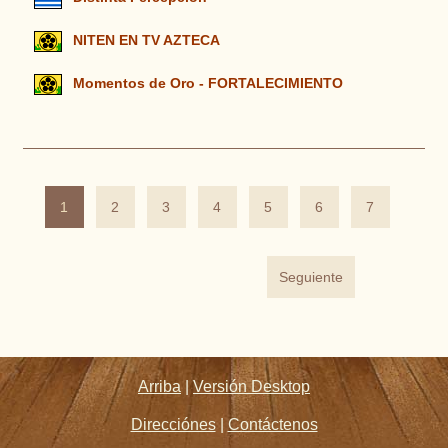
NITEN EN TV AZTECA
Momentos de Oro - FORTALECIMIENTO
1
2
3
4
5
6
7
Seguiente
Arriba
|
Versión Desktop
Direcciónes
|
Contáctenos