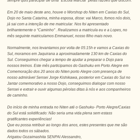
sempre quis participar de uma “Escola Marcial” pelas razões que discorri.
Em 20 de maio deste ano, houve o Worshop do Niten em Caxias do Sul,
Dojo no Santa Catarina, minha esposa, disse: vai Marco, fomos nós dois,
já sai com a intenção de me matricular. Nos foi apresentado
brilhantemente o “Caminho” . Realizamos a matricula eu e a Lopes, no
mês seguinte matriculamos Emmanuel, nosso filho mais novo.
Normalmente, nos levantamos por volta de 05:15h e vamos a Caxias do
Sul, moramos em Jaquirana a aproximadamente 130 km de Caxias do
Sul. Conseguimos chegar a tempo de ajudar a preparar o Dojo para
nossos treinos. Este mês participamos do Gashuku em Porto Alegre em
Comemoração dos 20 anos do Niten porto Alegre com presença de
nosso admirável Sensei Jorge Kishikawa, posterior em Caxias do Sul no
Jantar comemorativo a nosso Dojo, conseguimos dialogar com nosso
Sensei e extrair e ouvir algumas pérolas ditas à nós e aos companheiros
de caminho.
Do início de minha entrada no Niten até o Gashuku- Porto Alegre/Caxias
do Sul está solidificado: Não seria uma vida plena sem estass
gratificantes experiências!
Que eu possa retribuir ao longo dos anos, estes presentes que me são
dados todos os sábados.
Arigatou Gozaimashita SENPAI Alessandro,