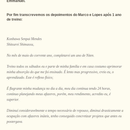
Emmanuel.
Por fim transcrevemos os depoimentos do Marco e Lopes após 1 ano
de treino:
Konbawa Senpai Mendes
Shitsurei Shimassu,
No mês de maio do corrente ano, completarei um ano de Niten.
Treino todos os sábados eu e parte de minha família e em casa costumo aprimorar
minha absorção do que me foi ensinado. É lento mas progressivo, creio eu, o
aprendizado. Este é reflexo físico;
É flagrante minha mudança no dia a dia, meu dia continua tendo 24 horas,
continuo planejando meus afazeres, porém, meu rendimento, acredito eu, é
superior.
Diminuí consideravelmente o tempo necessário de repouso, diminui drasticamente a
ocupação com afazeres inúteis, tenho conseguido concretizar projetos que antes eu
postergava.