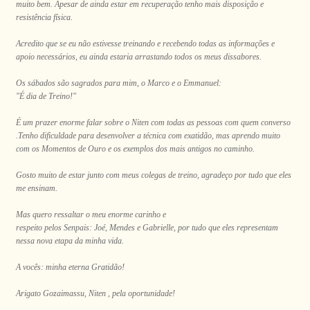
muito bem. Apesar de ainda estar em recuperação tenho mais disposição e
resistência física.
Acredito que se eu não estivesse treinando e recebendo todas as informações e
apoio necessários, eu ainda estaria arrastando todos os meus dissabores.
Os sábados são sagrados para mim, o Marco e o Emmanuel:
"É dia de Treino!"
É um prazer enorme falar sobre o Niten com todas as pessoas com quem converso
.Tenho dificuldade para desenvolver a técnica com exatidão, mas aprendo muito
com os Momentos de Ouro e os exemplos dos mais antigos no caminho.
Gosto muito de estar junto com meus colegas de treino, agradeço por tudo que eles
me ensinam.
Mas quero ressaltar o meu enorme carinho e
respeito pelos Senpais: Joé, Mendes e Gabrielle, por tudo que eles representam
nessa nova etapa da minha vida.
A vocês: minha eterna Gratidão!
Arigato Gozaimassu, Niten , pela oportunidade!