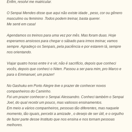
Enfim, resolvi me matricular.
O Senpai Mendes disse que aqui não existe idade , peso, cor ou gênero
masculino ou feminino .Todos podem treinar, basta querer.
Me senti em casa!
Agendamos os treinos para uma vez por mês. Mas foram duas. Hoje
esperamos ansiosos para chegar o sábado para irmos treinar, vamos
sempre. Agradeço os Senpais, pela paciência e por estarem lá, sempre
nos orientando.
Viajar quatro horas entre ir e vir, não é sacrifício, depois que conheci
vocês, depois que conheci o Niten. Passou a ser para mim, pro Marco e
para o Emmanuel, um prazer!
No Gashuku em Porto Alegre tive o prazer de conhecer novos
companheiros do Caminho.
Foi um prazer conhecer o Senpai Alessandro. Conheci também o Senpai
Joel, do qual recebi um pouco, mas valiosos ensinamentos.
Em meio a vários companheiros, pessoas tão diferentes, mas naquele
momento, tão iguais, percebi a amizade , o desejo de ser útil, e o orgulho
de fazer parte desse Instituto que nos ensina e nos tornam pessoas
melhores.