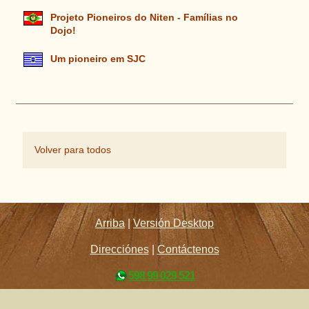
Projeto Pioneiros do Niten - Famílias no
Dojo!
Um pioneiro em SJC
Volver para todos
Arriba
|
Versión Desktop
Direcciónes
|
Contáctenos
598 99 029 521