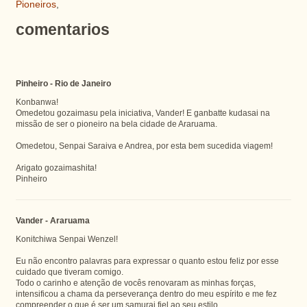
Pioneiros
,
comentarios
Pinheiro - Rio de Janeiro
Konbanwa!
Omedetou gozaimasu pela iniciativa, Vander! E ganbatte kudasai na
missão de ser o pioneiro na bela cidade de Araruama.
Omedetou, Senpai Saraiva e Andrea, por esta bem sucedida viagem!
Arigato gozaimashita!
Pinheiro
Vander - Araruama
Konitchiwa Senpai Wenzel!
Eu não encontro palavras para expressar o quanto estou feliz por esse
cuidado que tiveram comigo.
Todo o carinho e atenção de vocês renovaram as minhas forças,
intensificou a chama da perseverança dentro do meu espírito e me fez
compreender o que é ser um samurai fiel ao seu estilo.