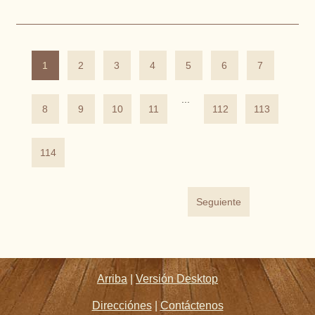
1
2
3
4
5
6
7
...
8
9
10
11
112
113
114
Seguiente
Arriba
|
Versión Desktop
Direcciónes
|
Contáctenos