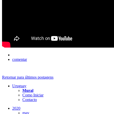
comentar
Retornar para últimos postagens
Uruguay
Mural
Como Iniciar
Contacto
2020
may