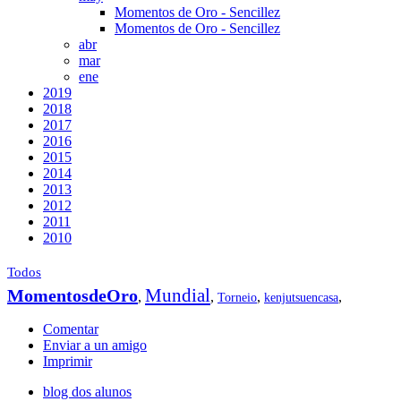
Momentos de Oro - Sencillez
Momentos de Oro - Sencillez
abr
mar
ene
2019
2018
2017
2016
2015
2014
2013
2012
2011
2010
Todos
Mundial
MomentosdeOro
,
,
,
,
Torneio
kenjutsuencasa
Comentar
Enviar a un amigo
Imprimir
blog dos alunos