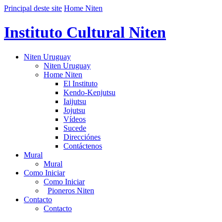
Principal deste site
Home Niten
Instituto Cultural Niten
Niten Uruguay
Niten Uruguay
Home Niten
El Instituto
Kendo-Kenjutsu
Iaijutsu
Jojutsu
Vídeos
Sucede
Direcciónes
Contáctenos
Mural
Mural
Como Iniciar
Como Iniciar
Pioneros Niten
Contacto
Contacto