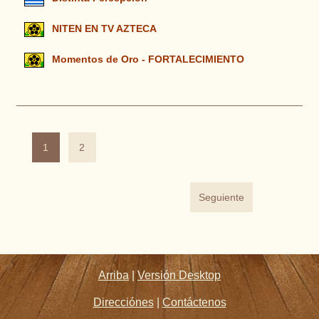
NITEN EN TV AZTECA
Momentos de Oro - FORTALECIMIENTO
1
2
Seguiente
Arriba
|
Versión Desktop
Direcciónes
|
Contáctenos