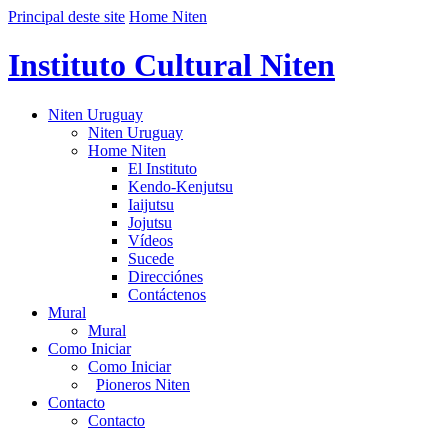
Principal deste site
Home Niten
Instituto Cultural Niten
Niten Uruguay
Niten Uruguay
Home Niten
El Instituto
Kendo-Kenjutsu
Iaijutsu
Jojutsu
Vídeos
Sucede
Direcciónes
Contáctenos
Mural
Mural
Como Iniciar
Como Iniciar
Pioneros Niten
Contacto
Contacto