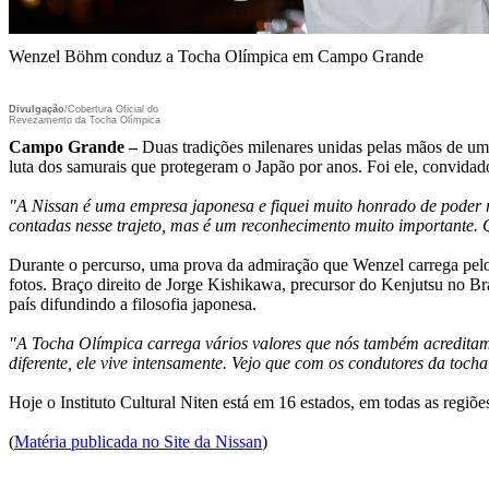
Wenzel Böhm conduz a Tocha Olímpica em Campo Grande
Divulgação
/Cobertura Oficial do
Revezamento da Tocha Olímpica
Campo Grande –
Duas tradições milenares unidas pelas mãos de um 
luta dos samurais que protegeram o Japão por anos. Foi ele, convida
"A Nissan é uma empresa japonesa e fiquei muito honrado de poder r
contadas nesse trajeto, mas é um reconhecimento muito importante. 
Durante o percurso, uma prova da admiração que Wenzel carrega pelo 
fotos. Braço direito de Jorge Kishikawa, precursor do Kenjutsu no Bra
país difundindo a filosofia japonesa.
"A Tocha Olímpica carrega vários valores que nós também acreditam
diferente, ele vive intensamente. Vejo que com os condutores da toc
Hoje o Instituto Cultural Niten está em 16 estados, em todas as regiõ
(
Matéria publicada no Site da Nissan
)