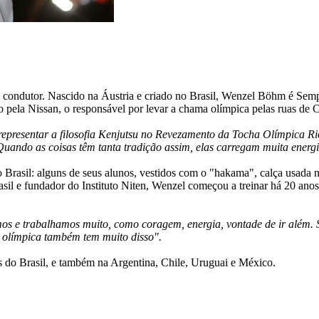
condutor. Nascido na Áustria e criado no Brasil, Wenzel Böhm é Sempai
do pela Nissan, o responsável por levar a chama olímpica pelas ruas d
epresentar a filosofia Kenjutsu no Revezamento da Tocha Olímpica Rio
Quando as coisas têm tanta tradição assim, elas carregam muita energi
Brasil: alguns de seus alunos, vestidos com o "hakama", calça usada 
sil e fundador do Instituto Niten, Wenzel começou a treinar há 20 anos
os e trabalhamos muito, como coragem, energia, vontade de ir além. 
ha olímpica também tem muito disso".
es do Brasil, e também na Argentina, Chile, Uruguai e México.