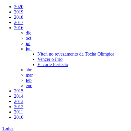
2020
2019
2018
2017
2016
dic
oct
jul
jun
Niten no revezamento da Tocha Olímpica.
Vencer o Frio
El corte Perfecto
abr
mar
feb
ene
2015
2014
2013
2012
2011
2010
Todos