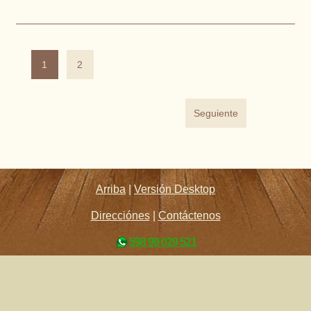
1
2
Seguiente
Arriba
|
Versión Desktop
Direcciónes
|
Contáctenos
598 99 029 521