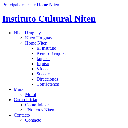
Principal deste site
Home Niten
Instituto Cultural Niten
Niten Uruguay
Niten Uruguay
Home Niten
El Instituto
Kendo-Kenjutsu
Iaijutsu
Jojutsu
Vídeos
Sucede
Direcciónes
Contáctenos
Mural
Mural
Como Iniciar
Como Iniciar
Pioneros Niten
Contacto
Contacto