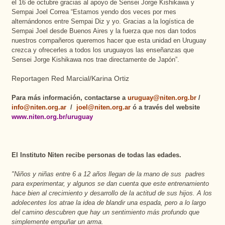
el 16 de octubre gracias al apoyo de Sensei Jorge Kishikawa y
Sempai Joel Correa “Estamos yendo dos veces por mes
alternándonos entre Sempai Diz y yo. Gracias a la logística de
Sempai Joel desde Buenos Aires y la fuerza que nos dan todos
nuestros compañeros queremos hacer que esta unidad en Uruguay
crezca y ofrecerles a todos los uruguayos las enseñanzas que
Sensei Jorge Kishikawa nos trae directamente de Japón”.
Reportagen Red Marcial/Karina Ortiz
Para más información, contactarse a
uruguay@niten.org.br
/
info@niten.org.ar
/
joel@niten.org.ar
ó a través del website
www.niten.org.br/uruguay
El Instituto Niten recibe personas de todas las edades.
"Niños y niñas entre 6 a 12 años llegan de la mano de sus
padres
para experimentar, y algunos se dan cuenta que este entrenamiento
hace bien al crecimiento y desarrollo de la actitud de sus hijos. A los
adolecentes los atrae la idea de blandir una espada, pero a lo largo
del camino descubren que hay un sentimiento más profundo que
simplemente empuñar un arma.