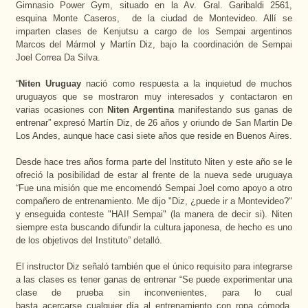
Gimnasio Power Gym, situado en la Av. Gral. Garibaldi 2561,
esquina Monte Caseros,
de la ciudad de Montevideo. Allí se
imparten clases de Kenjutsu a cargo de los Sempai argentinos
Marcos del Mármol y Martín Diz, bajo la coordinación de Sempai
Joel Correa Da Silva.
“
Niten Uruguay
nació como respuesta a la inquietud de muchos
uruguayos que se mostraron muy interesados y contactaron en
varias ocasiones con
Niten Argentina
manifestando sus ganas de
entrenar” expresó Martín Diz, de 26 años y oriundo de San Martin De
Los Andes, aunque hace casi siete años que reside en Buenos Aires.
Desde hace tres años forma parte del Instituto Niten y este año se le
ofreció la posibilidad de estar al frente de la nueva sede uruguaya
“Fue una misión que me encomendó Sempai Joel como apoyo a otro
compañero de entrenamiento. Me dijo "Diz, ¿puede ir a Montevideo?"
y enseguida conteste "HAI! Sempai" (la manera de decir si). Niten
siempre esta buscando difundir la cultura japonesa, de hecho es uno
de los objetivos del Instituto” detalló.
El instructor Diz señaló también que el único requisito para integrarse
a las clases es tener ganas de entrenar “Se puede experimentar una
clase de prueba sin inconvenientes, para lo cual
basta acercarse cualquier día al entrenamiento con ropa cómoda.