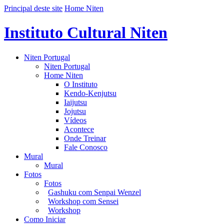
Principal deste site
Home Niten
Instituto Cultural Niten
Niten Portugal
Niten Portugal
Home Niten
O Instituto
Kendo-Kenjutsu
Iaijutsu
Jojutsu
Vídeos
Acontece
Onde Treinar
Fale Conosco
Mural
Mural
Fotos
Fotos
Gashuku com Senpai Wenzel
Workshop com Sensei
Workshop
Como Iniciar