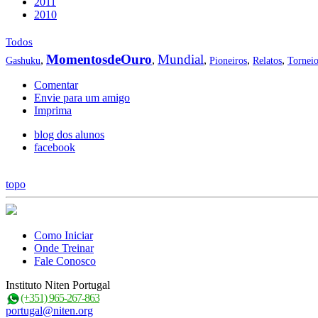
2011
2010
Todos
MomentosdeOuro
Mundial
,
,
,
,
,
Gashuku
Pioneiros
Relatos
Tornei
Comentar
Envie para um amigo
Imprima
blog dos alunos
facebook
topo
Como Iniciar
Onde Treinar
Fale Conosco
Instituto Niten Portugal
(+351) 965-267-863
portugal@niten.org