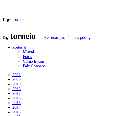
Tags:
Torneio
,
torneio
Tag
Retornar para últimas postagens
Portugal
Mural
Fotos
Como Iniciar
Fale Conosco
2021
2020
2019
2018
2017
2016
2015
2014
2013