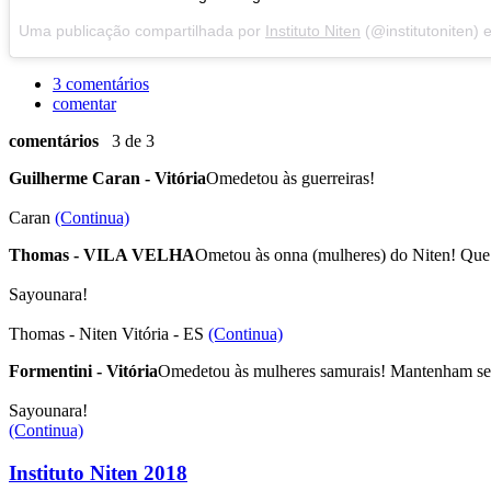
Uma publicação compartilhada por
Instituto Niten
(@institutoniten)
3 comentários
comentar
comentários
3 de 3
Guilherme Caran - Vitória
Omedetou às guerreiras!
Caran
(Continua)
Thomas - VILA VELHA
Ometou às onna (mulheres) do Niten! Que 
Sayounara!
Thomas - Niten Vitória - ES
(Continua)
Formentini - Vitória
Omedetou às mulheres samurais! Mantenham sem
Sayounara!
(Continua)
Instituto Niten 2018