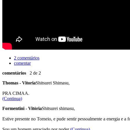
2 comentários
comentar
comentários
2 de 2
Thomas - Vitoria
Shitsurei Shimasu,
PRA CIMAA.
(Continua)
Formentini - Vitória
Shitsurei shimasu,
Estive presente no Torneio, e pude sentir pessoalmente a energia e a 
Sou um homem agraciado por poder
(Continua)