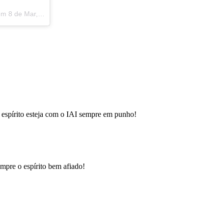
 em
8 de Mar, 2019 às 2:30 PST
espírito esteja com o IAI sempre em punho!
pre o espírito bem afiado!