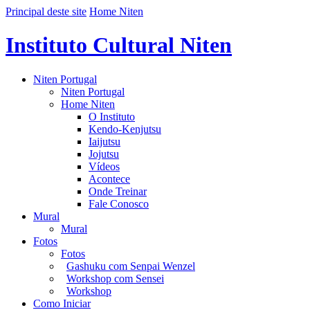
Principal deste site
Home Niten
Instituto Cultural Niten
Niten Portugal
Niten Portugal
Home Niten
O Instituto
Kendo-Kenjutsu
Iaijutsu
Jojutsu
Vídeos
Acontece
Onde Treinar
Fale Conosco
Mural
Mural
Fotos
Fotos
Gashuku com Senpai Wenzel
Workshop com Sensei
Workshop
Como Iniciar