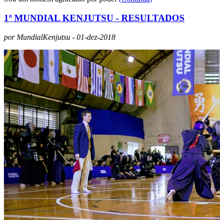
1º MUNDIAL KENJUTSU - RESULTADOS
por MundialKenjutsu - 01-dez-2018