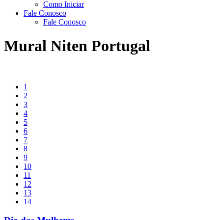
Como Iniciar
Fale Conosco
Fale Conosco
Mural Niten Portugal
1
2
3
4
5
6
7
8
9
10
11
12
13
14