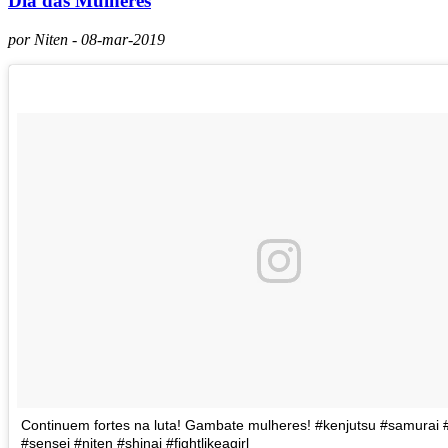
Dia das Mulheres
por Niten - 08-mar-2019
Continuem fortes na luta! Gambate mulheres! #kenjutsu #samurai
#sensei #niten #shinai #fightlikeagirl