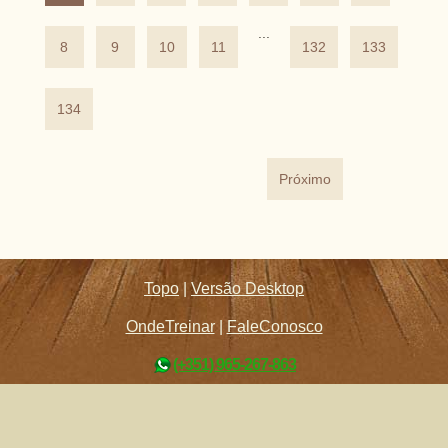
...
8
9
10
11
132
133
134
Próximo
Topo
|
Versão Desktop
OndeTreinar
|
FaleConosco
(+351) 965-267-863