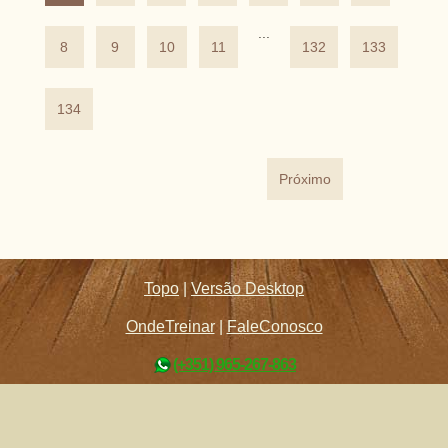
...
8
9
10
11
132
133
134
Próximo
Topo
|
Versão Desktop
OndeTreinar
|
FaleConosco
(+351) 965-267-863