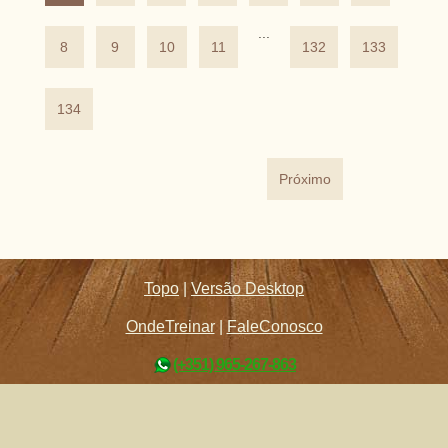
...
8
9
10
11
132
133
134
Próximo
Topo
|
Versão Desktop
OndeTreinar
|
FaleConosco
(+351) 965-267-863