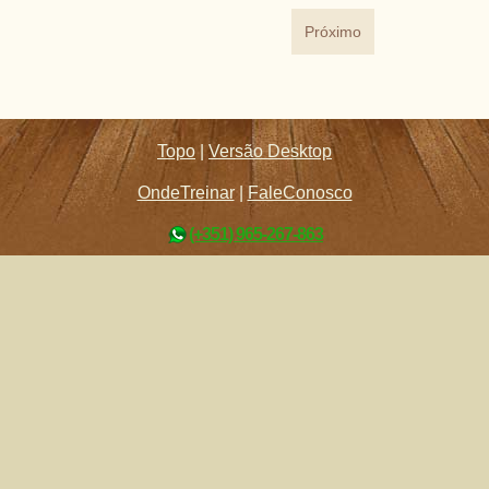
Próximo
Topo
|
Versão Desktop
OndeTreinar
|
FaleConosco
(+351) 965-267-863