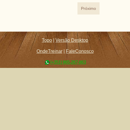
Próximo
Topo
|
Versão Desktop
OndeTreinar
|
FaleConosco
(+351) 965-267-863