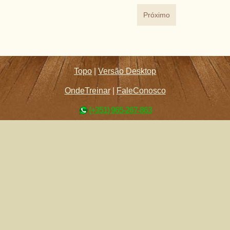
Próximo
Topo
|
Versão Desktop
OndeTreinar
|
FaleConosco
(+351) 965-267-863