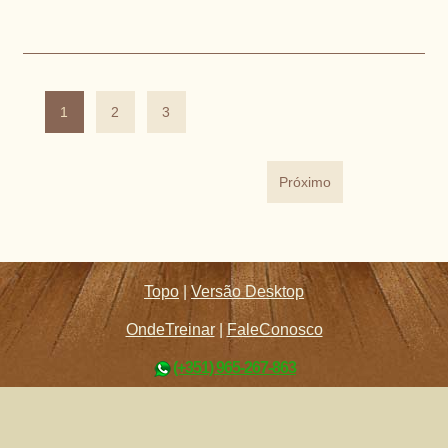
1
2
3
Próximo
Topo
|
Versão Desktop
OndeTreinar
|
FaleConosco
(+351) 965-267-863