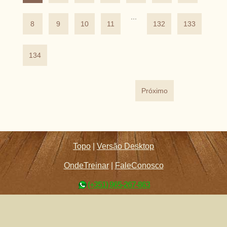
...
8
9
10
11
132
133
134
Próximo
Topo
|
Versão Desktop
OndeTreinar
|
FaleConosco
(+351) 965-267-863