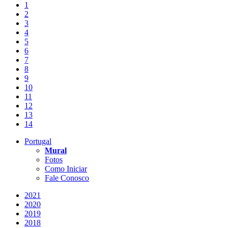
1
2
3
4
5
6
7
8
9
10
11
12
13
14
Portugal
Mural
Fotos
Como Iniciar
Fale Conosco
2021
2020
2019
2018