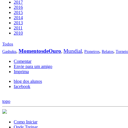
2017
2016
2015
2014
2013
2011
2010
Todos
MomentosdeOuro
Mundial
,
,
,
,
,
Gashuku
Pioneiros
Relatos
Tornei
Comentar
Envie para um amigo
Imprima
blog dos alunos
facebook
topo
Como Iniciar
Onde Treinar