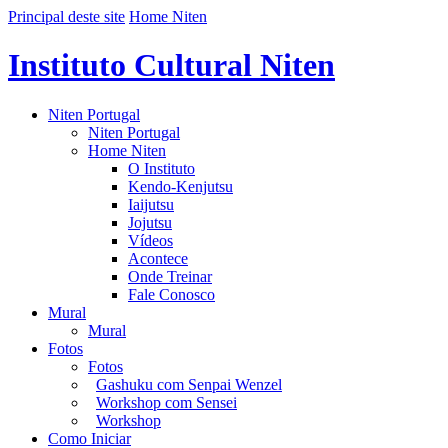
Principal deste site
Home Niten
Instituto Cultural Niten
Niten Portugal
Niten Portugal
Home Niten
O Instituto
Kendo-Kenjutsu
Iaijutsu
Jojutsu
Vídeos
Acontece
Onde Treinar
Fale Conosco
Mural
Mural
Fotos
Fotos
Gashuku com Senpai Wenzel
Workshop com Sensei
Workshop
Como Iniciar