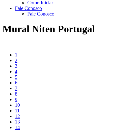
Como Iniciar
Fale Conosco
Fale Conosco
Mural Niten Portugal
1
2
3
4
5
6
7
8
9
10
11
12
13
14