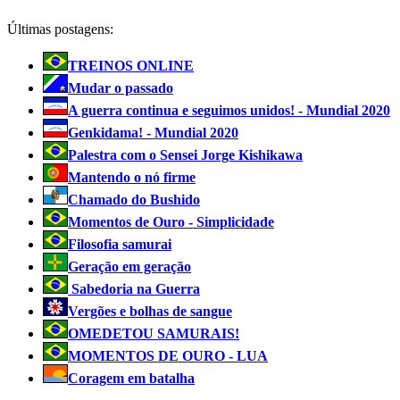
Últimas postagens:
TREINOS ONLINE
Mudar o passado
A guerra continua e seguimos unidos! - Mundial 2020
Genkidama! - Mundial 2020
Palestra com o Sensei Jorge Kishikawa
Mantendo o nó firme
Chamado do Bushido
Momentos de Ouro - Simplicidade
Filosofia samurai
Geração em geração
Sabedoria na Guerra
Vergões e bolhas de sangue
OMEDETOU SAMURAIS!
MOMENTOS DE OURO - LUA
Coragem em batalha