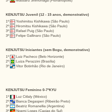
3º
Massaru Shimonaga (Florianópolis)
KENJUTSU Juvenil (12 - 15 anos, demonstrativo)
1º
Yoshimitsu Kishikawa (São Paulo)
2º
Hiromitsu Kishikawa (São Paulo)
3º
Rafael Puig (São Paulo)
3º
Felipe Gallinaro (São Paulo)
KENJUTSU Iniciantes (sem Bogu, demonstrativo)
1º
Luiz Pacheco (Belo Horizonte)
2º
Luiza Perazzini (Brasília)
3º
Vitor Botinhão (Rio de Janeiro)
KENJUTSU Feminino 0-7ºKYU
1º
Luz Citlaly (México)
2º
Bianca Degasperi (Ribeirão Preto)
3º
Beatriz Romanellia (Argentina)
3º
Noemi Lopes (Caxias do Sul)