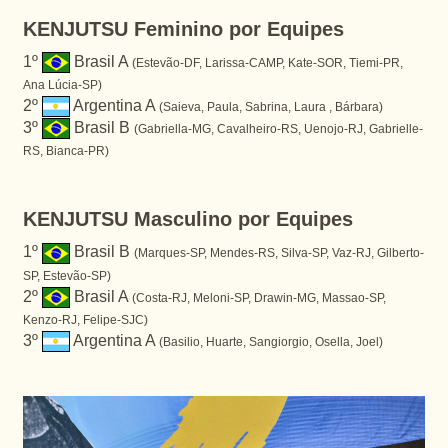
KENJUTSU Feminino por Equipes
1º
Brasil A
(Estevão-DF, Larissa-CAMP, Kate-SOR, Tiemi-PR,
Ana Lúcia-SP)
2º
Argentina A
(Saieva, Paula, Sabrina, Laura , Bárbara)
3º
Brasil B
(Gabriella-MG, Cavalheiro-RS, Uenojo-RJ, Gabrielle-
RS, Bianca-PR)
KENJUTSU Masculino por Equipes
1º
Brasil B
(Marques-SP, Mendes-RS, Silva-SP, Vaz-RJ, Gilberto-
SP, Estevão-SP)
2º
Brasil A
(Costa-RJ, Meloni-SP, Drawin-MG, Massao-SP,
Kenzo-RJ, Felipe-SJC)
3º
Argentina A
(Basilio, Huarte, Sangiorgio, Osella, Joel)