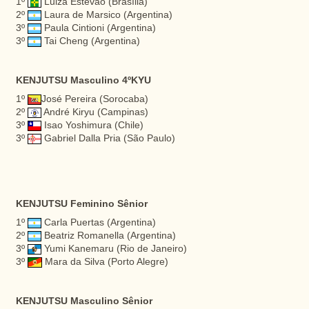
1º
Luiza Estevão (Brasília)
2º
Laura de Marsico (Argentina)
3º
Paula Cintioni (Argentina)
3º
Tai Cheng (Argentina)
KENJUTSU Masculino 4ºKYU
1º
José Pereira (Sorocaba)
2º
André Kiryu (Campinas)
3º
Isao Yoshimura (Chile)
3º
Gabriel Dalla Pria (São Paulo)
KENJUTSU Feminino Sênior
1º
Carla Puertas (Argentina)
2º
Beatriz Romanella (Argentina)
3º
Yumi Kanemaru (Rio de Janeiro)
3º
Mara da Silva (Porto Alegre)
KENJUTSU Masculino Sênior