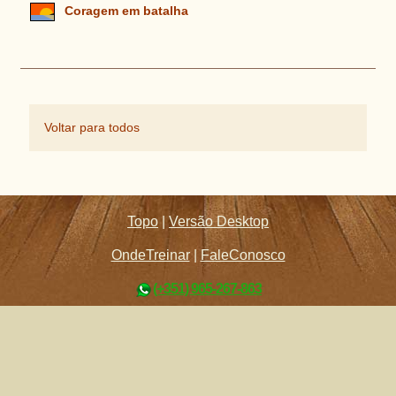
Coragem em batalha
Voltar para todos
Topo
|
Versão Desktop
OndeTreinar
|
FaleConosco
(+351) 965-267-863