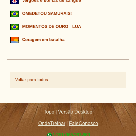
Vergões e bolhas de sangue
OMEDETOU SAMURAIS!
MOMENTOS DE OURO - LUA
Coragem em batalha
Voltar para todos
Topo
|
Versão Desktop
OndeTreinar
|
FaleConosco
(+351) 965-267-863