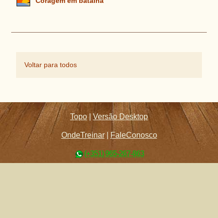
Coragem em batalha
Voltar para todos
Topo
|
Versão Desktop
OndeTreinar
|
FaleConosco
(+351) 965-267-863