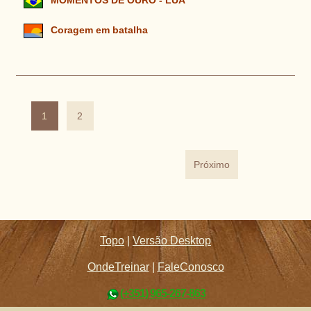
MOMENTOS DE OURO - LUA
Coragem em batalha
1
2
Próximo
Topo
|
Versão Desktop
OndeTreinar
|
FaleConosco
(+351) 965-267-863