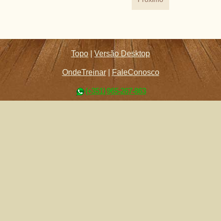
Topo
|
Versão Desktop
OndeTreinar
|
FaleConosco
(+351) 965-267-863