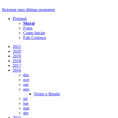
Retornar para últimas postagens
Portugal
Mural
Fotos
Como Iniciar
Fale Conosco
2021
2020
2019
2018
2017
2016
dez
nov
out
ago
Treino e Birudo
jul
jun
mai
abr
2015