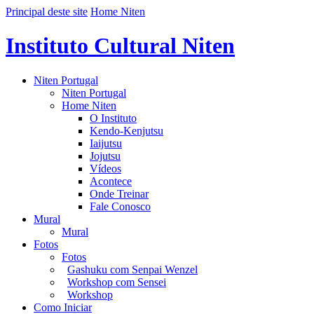
Principal deste site
Home Niten
Instituto Cultural Niten
Niten Portugal
Niten Portugal
Home Niten
O Instituto
Kendo-Kenjutsu
Iaijutsu
Jojutsu
Vídeos
Acontece
Onde Treinar
Fale Conosco
Mural
Mural
Fotos
Fotos
Gashuku com Senpai Wenzel
Workshop com Sensei
Workshop
Como Iniciar