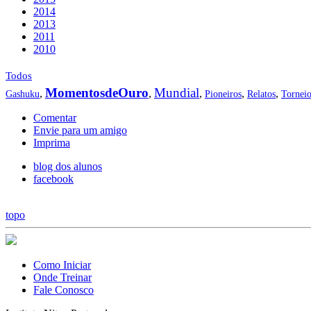
2014
2013
2011
2010
Todos
MomentosdeOuro
Mundial
,
,
,
,
,
Gashuku
Pioneiros
Relatos
Tornei
Comentar
Envie para um amigo
Imprima
blog dos alunos
facebook
topo
Como Iniciar
Onde Treinar
Fale Conosco