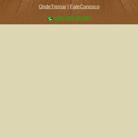
OndeTreinar
|
FaleConosco
(+351) 965-267-863