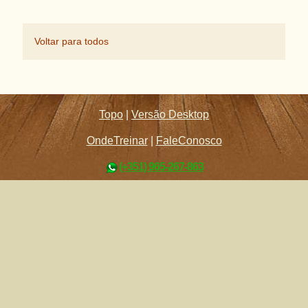
Voltar para todos
Topo
|
Versão Desktop
OndeTreinar
|
FaleConosco
(+351) 965-267-863