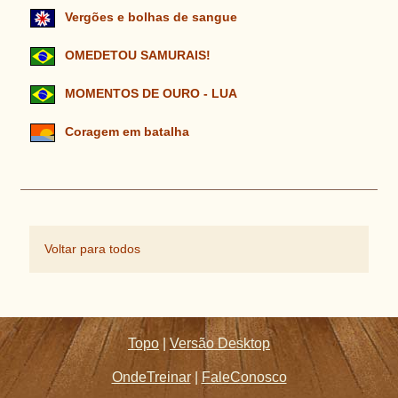
Vergões e bolhas de sangue
OMEDETOU SAMURAIS!
MOMENTOS DE OURO - LUA
Coragem em batalha
Voltar para todos
Topo
|
Versão Desktop
OndeTreinar
|
FaleConosco