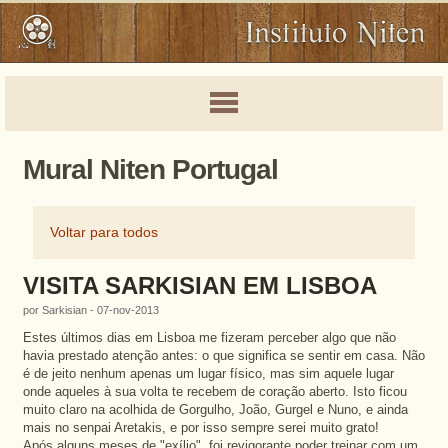
Mural Niten Portugal
Voltar para todos
VISITA SARKISIAN EM LISBOA
por Sarkisian - 07-nov-2013
Estes últimos dias em Lisboa me fizeram perceber algo que não
havia prestado atenção antes: o que significa se sentir em casa. Não
é de jeito nenhum apenas um lugar físico, mas sim aquele lugar
onde aqueles à sua volta te recebem de coração aberto. Isto ficou
muito claro na acolhida de Gorgulho, João, Gurgel e Nuno, e ainda
mais no senpai Aretakis, e por isso sempre serei muito grato!
Após alguns meses de "exílio", foi revigorante poder treinar com um