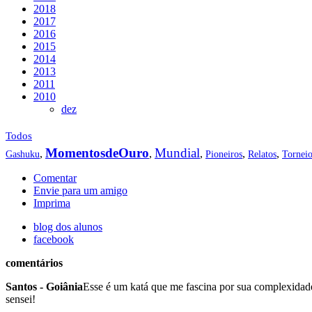
2018
2017
2016
2015
2014
2013
2011
2010
dez
Todos
MomentosdeOuro
Mundial
,
,
,
,
,
Gashuku
Pioneiros
Relatos
Tornei
Comentar
Envie para um amigo
Imprima
blog dos alunos
facebook
comentários
Santos - Goiânia
Esse é um katá que me fascina por sua complexidad
sensei!