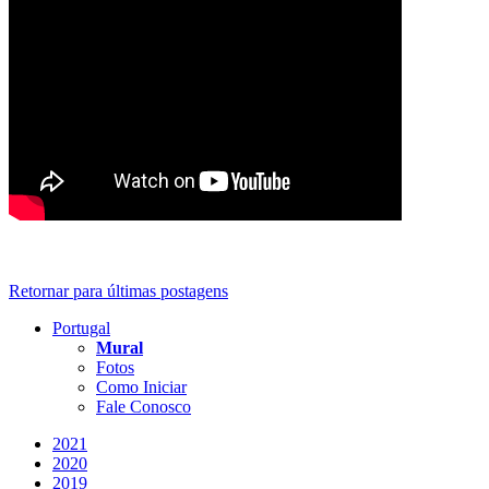
Retornar para últimas postagens
Portugal
Mural
Fotos
Como Iniciar
Fale Conosco
2021
2020
2019