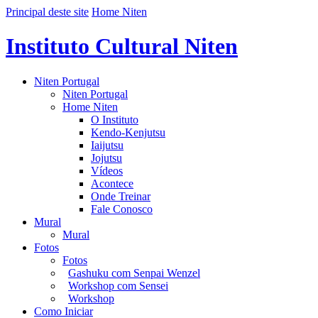
Principal deste site
Home Niten
Instituto Cultural Niten
Niten Portugal
Niten Portugal
Home Niten
O Instituto
Kendo-Kenjutsu
Iaijutsu
Jojutsu
Vídeos
Acontece
Onde Treinar
Fale Conosco
Mural
Mural
Fotos
Fotos
Gashuku com Senpai Wenzel
Workshop com Sensei
Workshop
Como Iniciar