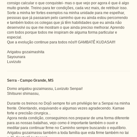
consigo calcular o que conquistei- mas o que vejo por agora é que é algo
muito grande. Treino para ter condições, cada vez mais, de retribuir isso.
Sorte a minha ter fortes exemplos na minha unidade para me espelhar,
pessoas que já passaram pelo caminho que eu ainda estou percorrendo
e também todos os colegas que já têm habilidades que eu ainda não
desenvolvi ou que me mostram o que ainda preciso melhorar. Aprendo
com todos porque todos me inspiram de alguma forma particular e
especial.
Que a evolução continue para todos nós!!! GAMBATÊ KUDASAI!!!
Arigatou gozaimashita
Sayounara
Luvizuto
Serra - Campo Grande, MS
Domo arigatou gozaimassu, Luvizuto Senpai!
Shitsurei shimassu,
Durante os treinos no Dojô sempre foi um privilégio ter a Senpai na minha
frente. Orientando, esquivando e algumas vezes agradecendo. Kamae
forte e precisão cirurgica...
Agora nesta condição, conseguimos nos preparar de uma forma diferente
para as nossas batalhas, vejo como é importante também o ouvir e
meditar para continuar firme no Caminho sempre buscando o equilíbrio.
Arigatou gozaimassu também a toda família que esta firme também no Iai