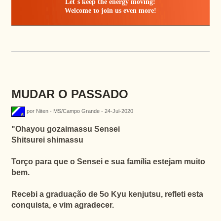
Let`s keep the energy moving!
Welcome to join us even more!
MUDAR O PASSADO
por Niten - MS/Campo Grande - 24-Jul-2020
"
Ohayou gozaimassu Sensei
Shitsurei shimassu
Torço para que o Sensei e sua família estejam muito
bem.
Recebi a graduação de 5o Kyu kenjutsu, refleti esta
conquista, e vim agradecer.