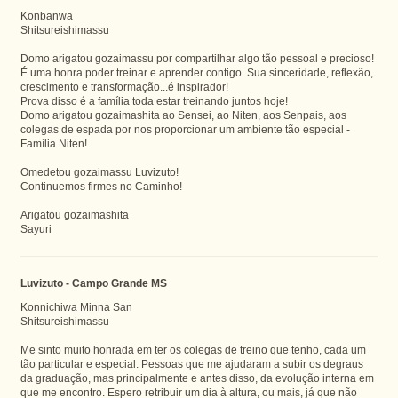
Konbanwa
Shitsureishimassu
Domo arigatou gozaimassu por compartilhar algo tão pessoal e precioso!
É uma honra poder treinar e aprender contigo. Sua sinceridade, reflexão,
crescimento e transformação...é inspirador!
Prova disso é a família toda estar treinando juntos hoje!
Domo arigatou gozaimashita ao Sensei, ao Niten, aos Senpais, aos
colegas de espada por nos proporcionar um ambiente tão especial -
Família Niten!
Omedetou gozaimassu Luvizuto!
Continuemos firmes no Caminho!
Arigatou gozaimashita
Sayuri
Luvizuto - Campo Grande MS
Konnichiwa Minna San
Shitsureishimassu
Me sinto muito honrada em ter os colegas de treino que tenho, cada um
tão particular e especial. Pessoas que me ajudaram a subir os degraus
da graduação, mas principalmente e antes disso, da evolução interna em
que me encontro. Espero retribuir um dia à altura, ou mais, já que não