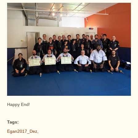
Happy End!
Tags:
Egan2017_Dez
,