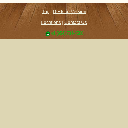
Top
|
Desktop Version
Locations
|
Contact Us
+1 (954) 734-4586