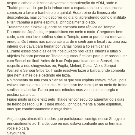
raspar o cabelo e fazer os deveres de manutenção da ADM, onde o
Thaide pensando que já ia treinar com a espada raspou suas tranças e
começou a lavar o banheiro e o quintal. Esse treino da limpeza ele
desconhecia, mas com o decorrer do dia foi aprendendo como o Instituto
Niten trabalha a parte espiritual, principalmente o ego.
Treinamos no Kinkaku-ji, onde se encontra uma réplica do Templo
Dourado no Japão, lugar paradisíaco em meio a mata. Chegamos bem
cedo, com uma leve neblina sobre o Templo, com ar puro para renovar a
energia. Os treinos não parou até a tarde e senti que o local traz uma paz
interior que dava para treinar por várias horas a fio sem cansar.
Durante esses dois dias de treinos puxado nos katas, kihons e lutas o
objetivo foi para passar ao Thaide algumas técnicas para que possa lutar
com Sensei no final. Antes de ir ao Dojo para lutar com o Sensei, em
respeito a nós shugyoshas eu, Fugita, Meloni, Costa, Vaz e Senpai
Wenzel e Senpai Gilberto, Thaide resolveu fazer a barba, onde comenta
que nem a mãe dele pedindo ele fazia.
No momento da luta com o Sensei vi que seu espírito estava imóvel, pois
estava ancioso em lutar com o Mestre, isso fez com que no meio do treino
sentisse mal estar. Parou por uns minutos mas voltou com energia e
postura para lutar.
Fiquei muito grato e feliz pelo Thaide ter conseguido aguentar dois dias
de treino pesado. O KIR dele mudou, principalmente a parte espiritual,
mas que condicionamento e força física.
Arigatougozaimashitá a todos que participaram comigo nesse Shugyo e
principalmente ao Thaide, que eu não estava confiante que ia terminar,
voce é o cara
Sayounará.