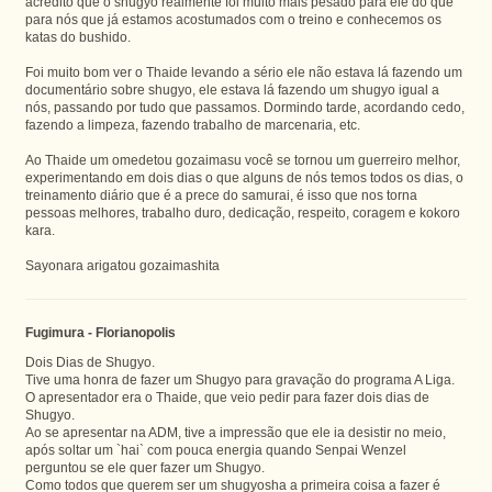
acredito que o shugyo realmente foi muito mais pesado para ele do que
para nós que já estamos acostumados com o treino e conhecemos os
katas do bushido.
Foi muito bom ver o Thaide levando a sério ele não estava lá fazendo um
documentário sobre shugyo, ele estava lá fazendo um shugyo igual a
nós, passando por tudo que passamos. Dormindo tarde, acordando cedo,
fazendo a limpeza, fazendo trabalho de marcenaria, etc.
Ao Thaide um omedetou gozaimasu você se tornou um guerreiro melhor,
experimentando em dois dias o que alguns de nós temos todos os dias, o
treinamento diário que é a prece do samurai, é isso que nos torna
pessoas melhores, trabalho duro, dedicação, respeito, coragem e kokoro
kara.
Sayonara arigatou gozaimashita
Fugimura - Florianopolis
Dois Dias de Shugyo.
Tive uma honra de fazer um Shugyo para gravação do programa A Liga.
O apresentador era o Thaide, que veio pedir para fazer dois dias de
Shugyo.
Ao se apresentar na ADM, tive a impressão que ele ia desistir no meio,
após soltar um `hai` com pouca energia quando Senpai Wenzel
perguntou se ele quer fazer um Shugyo.
Como todos que querem ser um shugyosha a primeira coisa a fazer é