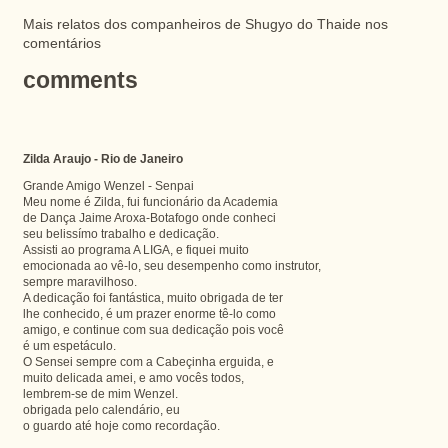
Mais relatos dos companheiros de
Shugyo
do
Thaide
nos
comentários
comments
Zilda Araujo - Rio de Janeiro
Grande Amigo Wenzel - Senpai
Meu nome é Zilda, fui funcionário da Academia
de Dança Jaime Aroxa-Botafogo onde conheci
seu belissímo trabalho e dedicação.
Assisti ao programa A LIGA, e fiquei muito
emocionada ao vê-lo, seu desempenho como instrutor,
sempre maravilhoso.
A dedicação foi fantástica, muito obrigada de ter
lhe conhecido, é um prazer enorme tê-lo como
amigo, e continue com sua dedicação pois você
é um espetáculo.
O Sensei sempre com a Cabeçinha erguida, e
muito delicada amei, e amo vocês todos,
lembrem-se de mim Wenzel.
obrigada pelo calendário, eu
o guardo até hoje como recordação.