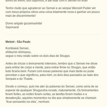
dores do treino, dos sapinhos, e até lutar com o Sensei no final!
Tenho muito que agradecer ao Sensei e ao senpai Wenzel! Puder ver
com meus próprios olhos uma coisa totalmente nova e ganhar um pouco
mais de discernimento!
Domo arigato gozaimashita!
Sayonara!
Meloni - São Paulo
Kombawá Sensei,
shitsurrei shimassu,
segue o meu relato sobre os dois dias de Shugyo.
Antes de iniciar o treinamento intensivo, lembro que o Sensei me disse
para entrar de corpo e mente, para entrar firme no Shugyo, que então
tudo ficaria bem. Foram com essas palavras que mais tarde eu pude
perceber o que significou, para mim, os dois dias passados ao lado dos
Senpais e do Thaide.
Desde o começo, quis me ater às palavras do Sensei, como seria de se
esperar de qualquer Shugyosha novato, naturalmente. Os treinamentos
foram fortes, as noites foram curtas, as tarefas foram muitas e a
desatenção, aqueles momentos no dia que simplesmente se chamam
`ficar pensando na vida`, nenhum.