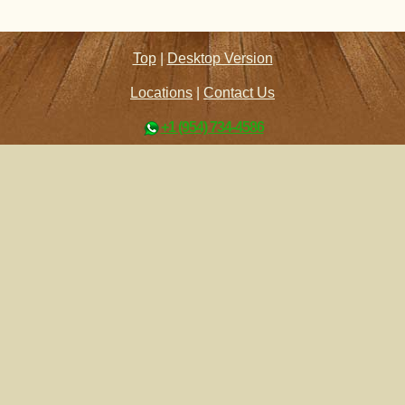
Top
|
Desktop Version
Locations
|
Contact Us
+1 (954) 734-4586