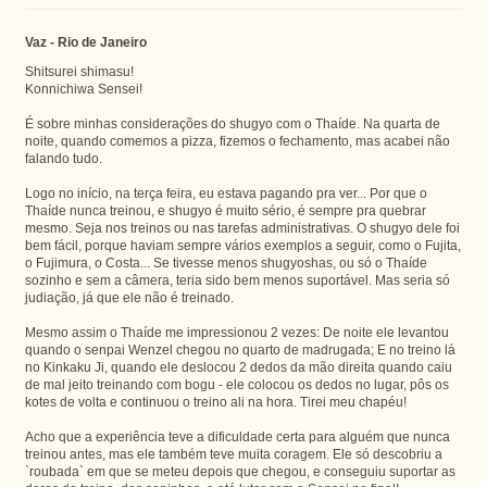
Vaz - Rio de Janeiro
Shitsurei shimasu!
Konnichiwa Sensei!
É sobre minhas considerações do shugyo com o Thaíde. Na quarta de
noite, quando comemos a pizza, fizemos o fechamento, mas acabei não
falando tudo.
Logo no início, na terça feira, eu estava pagando pra ver... Por que o
Thaíde nunca treinou, e shugyo é muito sério, é sempre pra quebrar
mesmo. Seja nos treinos ou nas tarefas administrativas. O shugyo dele foi
bem fácil, porque haviam sempre vários exemplos a seguir, como o Fujita,
o Fujimura, o Costa... Se tivesse menos shugyoshas, ou só o Thaíde
sozinho e sem a câmera, teria sido bem menos suportável. Mas seria só
judiação, já que ele não é treinado.
Mesmo assim o Thaíde me impressionou 2 vezes: De noite ele levantou
quando o senpai Wenzel chegou no quarto de madrugada; E no treino lá
no Kinkaku Ji, quando ele deslocou 2 dedos da mão direita quando caiu
de mal jeito treinando com bogu - ele colocou os dedos no lugar, pôs os
kotes de volta e continuou o treino ali na hora. Tirei meu chapéu!
Acho que a experiência teve a dificuldade certa para alguém que nunca
treinou antes, mas ele também teve muita coragem. Ele só descobriu a
`roubada` em que se meteu depois que chegou, e conseguiu suportar as