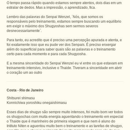
O tempo passa rápido quando estamos sempre atentos, dois dias em um
estralar de dedos. Mas a impressão, o aprendizado, fica.
Lembro das palavras do Senpai Wenzel, `Nós, que somos os
responsáveis pelo treinamento, estamos sempre buscando um equilíbrio
em exigir o máximo dos Shugyoshas sem sermos severos
desnecessariamente`.
Para tanto, eu acredito que é preciso uma percepção apurada e atenta, e
foi exatamente isso que eu pude ver dos Senpais. É preciso enxergar
além do superficial para saber quais são as palavras e o treinamento
certo para cada momento e para cada Shugyosha.
E a mesma sinceridade do Senpai Wenzel eu vi entre os que estavam em
treinamento intensivo, inclusive o Thaide. Tiveram a sinceridade em abrir
o coração um ao outro
Costa - Rio de Janeiro
Shitsurei shimasu
Konnichiwa yoroshiku onegaishimasu
Esses dias de shugyo são sempre muito intensos, foi muito bom ver todos
os shugyochas com muita energia aguentando o treinamento em especial
o Thaide que é marinheiro de primeira viagem e que nem é aluno do
Intituto Niten e aguentou muito bem o treinamento e as tarefas de shugyo,