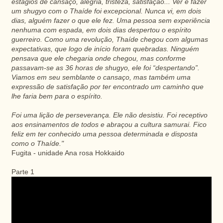
estágios de cansaço, alegria, tristeza, satisfação... Ver e fazer
um
shugyo
com o
Thaíde
foi excepcional. Nunca vi, em dois
dias, alguém fazer o que ele fez. Uma pessoa sem experiência
nenhuma com espada, em dois dias despertou o espírito
guerreiro
. Como uma revolução,
Thaíde
chegou com algumas
expectativas, que logo de início foram quebradas. Ninguém
pensava que ele chegaria onde chegou, mas conforme
passavam-se as 36 horas de
shugyo
, ele foi “despertando”.
Viamos
em seu semblante o cansaço, mas também uma
expressão de satisfação por ter encontrado um caminho que
lhe faria bem para o espírito.
Foi uma lição de perseverança. Ele não desistiu. Foi receptivo
aos ensinamentos de todos e abraçou a cultura
samurai
. Fico
feliz em ter conhecido uma pessoa determinada e disposta
como o
Thaíde
."
Fugita
- unidade Ana rosa
Hokkaido
Parte 1