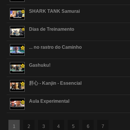
SHARK TANK Samurai
Dias de Treinamento
... no rastro do Caminho
Gashuku!
肝心 - Kanjin - Essencial
Aula Experimental
1
2
3
4
5
6
7