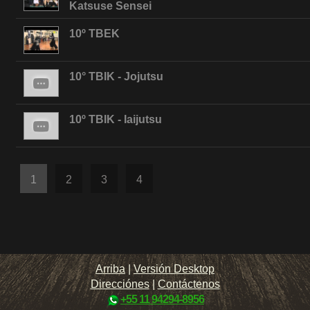
Katsuse Sensei
10º TBEK
10° TBIK - Jojutsu
10º TBIK - Iaijutsu
1
2
3
4
Arriba
|
Versión Desktop
Direcciónes
|
Contáctenos
+55 11 94294-8956