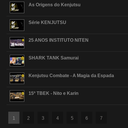
As Origens do Kenjutsu
Série KENJUTSU
25 ANOS INSTITUTO NITEN
SHARK TANK Samurai
Kenjutsu Combate - A Magia da Espada
15º TBEK - Nito e Karin
1
2
3
4
5
6
7