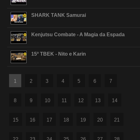
SHARK TANK Samurai
Kenjutsu Combate - A Magia da Espada
15º TBEK - Nito e Karin
1
2
3
4
5
6
7
8
9
10
11
12
13
14
15
16
17
18
19
20
21
22
23
24
25
26
27
28