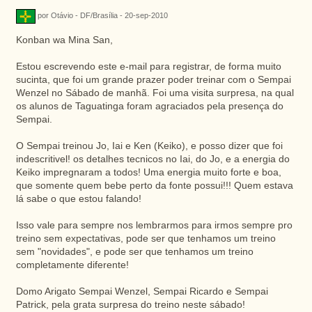
por Otávio - DF/Brasília - 20-sep-2010
Konban wa Mina San,
Estou escrevendo este e-mail para registrar, de forma muito
sucinta, que foi um grande prazer poder treinar com o Sempai
Wenzel no Sábado de manhã. Foi uma visita surpresa, na qual
os alunos de Taguatinga foram agraciados pela presença do
Sempai.
O Sempai treinou Jo, Iai e Ken (Keiko), e posso dizer que foi
indescritivel! os detalhes tecnicos no Iai, do Jo, e a energia do
Keiko impregnaram a todos! Uma energia muito forte e boa,
que somente quem bebe perto da fonte possui!!! Quem estava
lá sabe o que estou falando!
Isso vale para sempre nos lembrarmos para irmos sempre pro
treino sem expectativas, pode ser que tenhamos um treino
sem "novidades", e pode ser que tenhamos um treino
completamente diferente!
Domo Arigato Sempai Wenzel, Sempai Ricardo e Sempai
Patrick, pela grata surpresa do treino neste sábado!