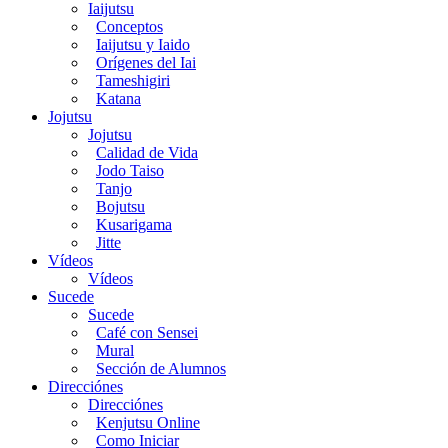
Iaijutsu
Conceptos
Iaijutsu y Iaido
Orígenes del Iai
Tameshigiri
Katana
Jojutsu
Jojutsu
Calidad de Vida
Jodo Taiso
Tanjo
Bojutsu
Kusarigama
Jitte
Vídeos
Vídeos
Sucede
Sucede
Café con Sensei
Mural
Sección de Alumnos
Direcciónes
Direcciónes
Kenjutsu Online
Como Iniciar