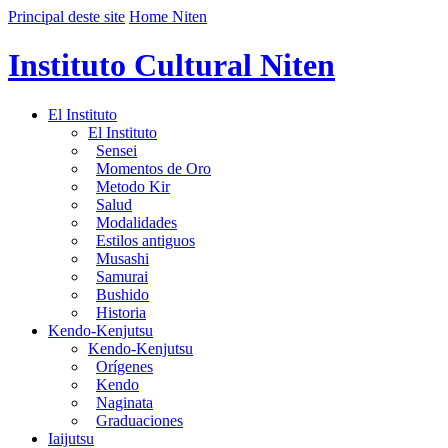
Principal deste site
Home Niten
Instituto Cultural Niten
El Instituto
El Instituto
Sensei
Momentos de Oro
Metodo Kir
Salud
Modalidades
Estilos antiguos
Musashi
Samurai
Bushido
Historia
Kendo-Kenjutsu
Kendo-Kenjutsu
Orígenes
Kendo
Naginata
Graduaciones
Iaijutsu