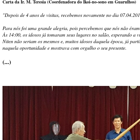
Carta da Ir. M. Teresia (Coordenadora do Ikoi-no-sono em Guarulhos)
"Depois de 4 anos de visitas, recebemos novamente no dia 07.04.2019
Para nós foi uma grande alegria, pois percebemos que nós não éramo
Às 14:00, os idosos já tomaram seus lugares no salão, esperando a v
Niten não seriam os mesmos e, muitos idosos daquela época, já par
naquela oportunidade e mostrava com orgulho o seu presente.
(...)